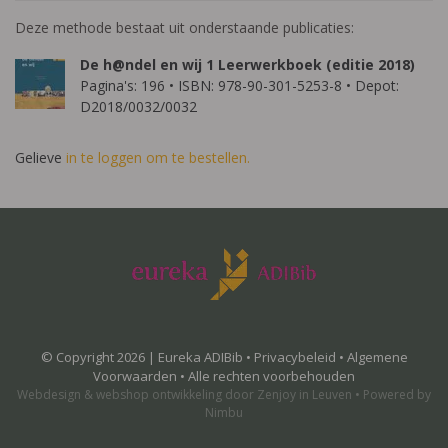
Deze methode bestaat uit onderstaande publicaties:
De h@ndel en wij 1 Leerwerkboek (editie 2018)
Pagina's: 196 • ISBN: 978-90-301-5253-8 • Depot:
D2018/0032/0032
Gelieve
in te loggen om te bestellen.
© Copyright 2026 | Eureka ADIBib •
Privacybeleid
•
Algemene
Voorwaarden
• Alle rechten voorbehouden
Webdesign
&
webshop ontwikkeling
door
Zenjoy in Leuven
•
Powered by
Nimbu