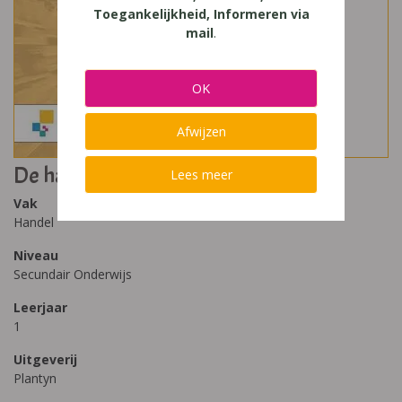
Toegankelijkheid, Informeren via
mail
.
OK
Afwijzen
De handel en wij 1
Lees meer
Vak
Handel
Niveau
Secundair Onderwijs
Leerjaar
1
Uitgeverij
Plantyn