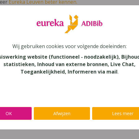
leer
Eureka Leuven beter kennen.
 leven in je talent'
en lees meer over thema's als redelijke 
as+ - Maaltafels - per 5 ex.
Wij gebruiken cookies voor volgende doeleinden:
siswerking website (functioneel - noodzakelijk), Bijhou
statistieken, Inhoud van externe bronnen, Live Chat,
unde
Toegankelijkheid, Informeren via mail
.
au
onderwijs
aar
OK
Afwijzen
Lees meer
verij
eure