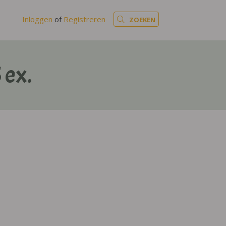
Inloggen
of
Registreren
ZOEKEN
 ex.