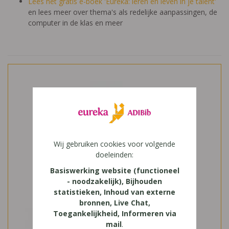
Lees het gratis e-boek 'Eureka: leren en leven in je talent'
en lees meer over thema's als redelijke aanpassingen, de
computer in de klas en meer
Wij gebruiken cookies voor volgende
doeleinden:
Basiswerking website (functioneel
- noodzakelijk), Bijhouden
statistieken, Inhoud van externe
bronnen, Live Chat,
Toegankelijkheid, Informeren via
mail
.