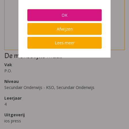
OK
Afwijzen
Lees meer
De menselijke maat
Vak
P.O.
Niveau
Secundair Onderwijs - KSO, Secundair Onderwijs
Leerjaar
4
Uitgeverij
ios press