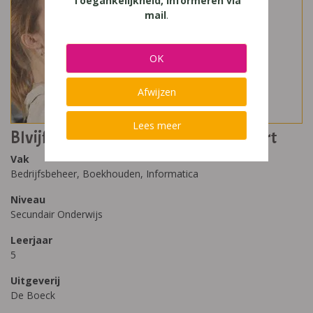
Toegankelijkheid, Informeren via
mail
.
OK
Afwijzen
Lees meer
BIvijf - De onderneming gaat van start
Vak
Bedrijfsbeheer, Boekhouden, Informatica
Niveau
Secundair Onderwijs
Leerjaar
5
Uitgeverij
De Boeck