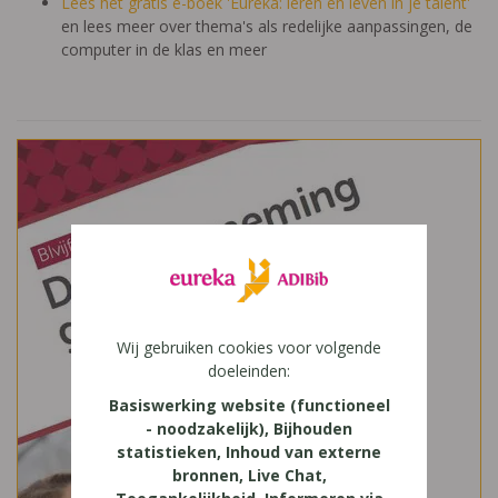
Lees het gratis e-boek 'Eureka: leren en leven in je talent'
en lees meer over thema's als redelijke aanpassingen, de
computer in de klas en meer
Wij gebruiken cookies voor volgende
doeleinden:
Basiswerking website (functioneel
- noodzakelijk), Bijhouden
statistieken, Inhoud van externe
bronnen, Live Chat,