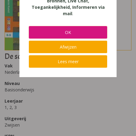
bronnen, Live Chat,
Toegankelijkheid, Informeren via
mail
.
OK
Afwijzen
De schat van Wortelgat
Lees meer
Vak
Nederlands
Niveau
Basisonderwijs
Leerjaar
1, 2, 3
Uitgeverij
Zwijsen