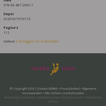
ISBN
978-90-487-2993-7
Depot
D/2016/1919/115
Pagina's
112
Gelieve
in te loggen om te bestellen.
© Copyright 2026 | Eureka ADIBib •
Privacybeleid
•
Algemene
Voorwaarden
• Alle rechten voorbehouden
Webdesign
&
webshop ontwikkeling
door
Zenjoy in Leuven
•
Powered by
Nimbu