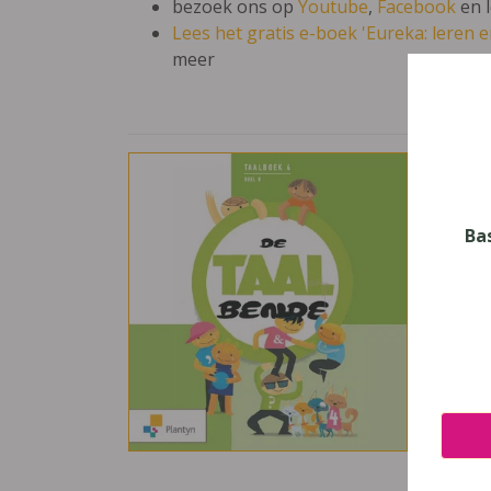
bezoek ons op
Youtube
,
Facebook
en 
Lees het gratis e-boek 'Eureka: leren en
meer
De T
Vak
Neder
Ba
Nive
Basis
Leerj
4
Uitge
Plant
ISBN