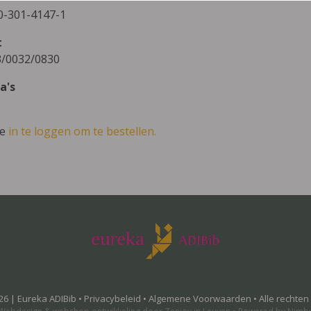
0-301-4147-1
t
/0032/0830
a's
ve
in te loggen om te bestellen.
26 | Eureka ADIBib •
Privacybeleid
•
Algemene Voorwaarden
• Alle rechte