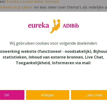
leer
Eureka Leuven beter kennen.
 leven in je talent'
en lees meer over thema's als redelijke 
aalbende 4 Taalboek deel B
Wij gebruiken cookies voor volgende doeleinden:
lands
siswerking website (functioneel - noodzakelijk), Bijhou
statistieken, Inhoud van externe bronnen, Live Chat,
au
Toegankelijkheid, Informeren via mail
.
onderwijs
aar
verij
OK
Afwijzen
Lees meer
yn