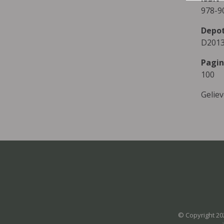
978-9
Depo
D2013
Pagin
100
Gelie
© Copyright 20