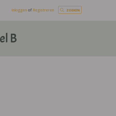
Inloggen
of
Registreren
ZOEKEN
el B