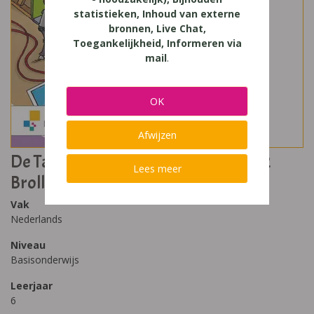
statistieken, Inhoud van externe
bronnen, Live Chat,
Toegankelijkheid, Informeren via
mail
.
OK
Afwijzen
De Taalbende 6 Handleiding Thema 2
Lees meer
Brollywood
Vak
Nederlands
Niveau
Basisonderwijs
Leerjaar
6