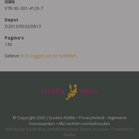
ISBN
978-90-301-4129-7
Depot
D2013/0032/0813
Pagina's
130
Gelieve
in te loggen om te bestellen.
© Copyright 2026 | Eureka ADIBib •
Privacybeleid
•
Algemene
Voorwaarden
• Alle rechten voorbehouden
Webdesign
&
webshop ontwikkeling
door
Zenjoy in Leuven
•
Powered by
Nimbu