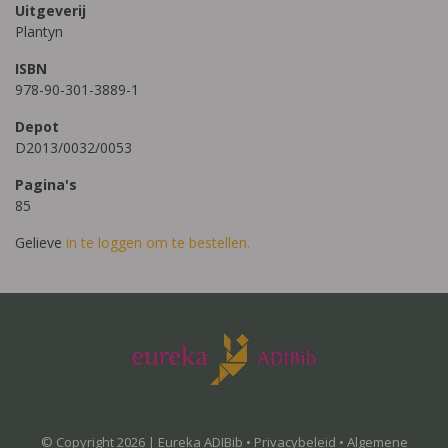
Uitgeverij
Plantyn
ISBN
978-90-301-3889-1
Depot
D2013/0032/0053
Pagina's
85
Gelieve
in te loggen om te bestellen.
© Copyright 2026 | Eureka ADIBib •
Privacybeleid
•
Algemene