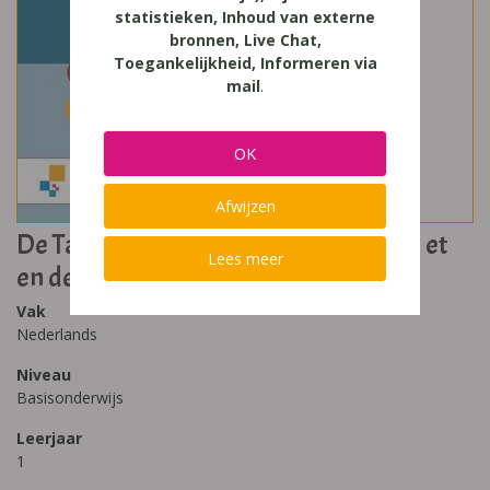
statistieken, Inhoud van externe
bronnen, Live Chat,
Toegankelijkheid, Informeren via
mail
.
OK
Afwijzen
De Taalbende Leerwerkboek 1 Deel B et
Lees meer
en de letterfabriek
Vak
Nederlands
Niveau
Basisonderwijs
Leerjaar
1