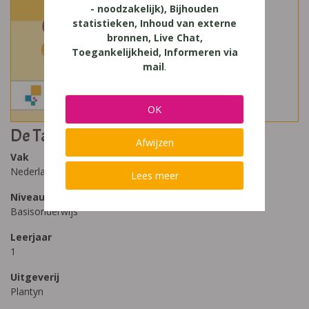
- noodzakelijk), Bijhouden
statistieken, Inhoud van externe
bronnen, Live Chat,
Toegankelijkheid, Informeren via
mail
.
OK
De Taalbende Spelling 1
Afwijzen
Vak
Nederlands
Lees meer
Niveau
Basisonderwijs
Leerjaar
1
Uitgeverij
Plantyn