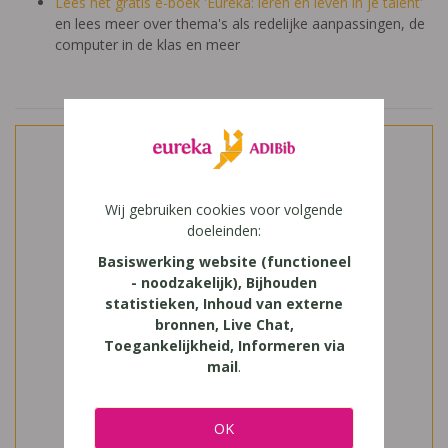
Lees het gratis e-boek 'Eureka: leren en leven in je talent'
en lees meer over thema's als redelijke aanpassingen, de
computer in de klas en meer
Wij gebruiken cookies voor volgende
doeleinden:
Basiswerking website (functioneel
- noodzakelijk), Bijhouden
statistieken, Inhoud van externe
bronnen, Live Chat,
Toegankelijkheid, Informeren via
mail
.
OK