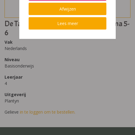
Afwijzen
De Taalkanjers 4 Deel C Toetsen Thema 5-
Lees meer
6
Vak
Nederlands
Niveau
Basisonderwijs
Leerjaar
4
Uitgeverij
Plantyn
Gelieve
in te loggen om te bestellen.