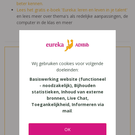
beter kennen.
Lees het gratis e-boek 'Eureka: leren en leven in je talent'
en lees meer over thema's als redelijke aanpassingen, de
computer in de klas en meer
Wij gebruiken cookies voor volgende
doeleinden:
Basiswerking website (functioneel
- noodzakelijk), Bijhouden
statistieken, Inhoud van externe
bronnen, Live Chat,
Toegankelijkheid, Informeren via
mail
.
OK