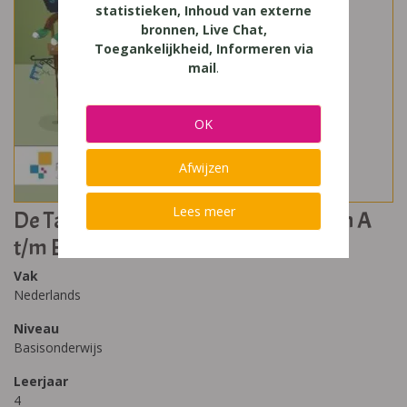
statistieken, Inhoud van externe
bronnen, Live Chat,
Toegankelijkheid, Informeren via
mail
.
OK
Afwijzen
Lees meer
De Taalkanjers 4 Pakket Werkboeken A
t/m E
Vak
Nederlands
Niveau
Basisonderwijs
Leerjaar
4