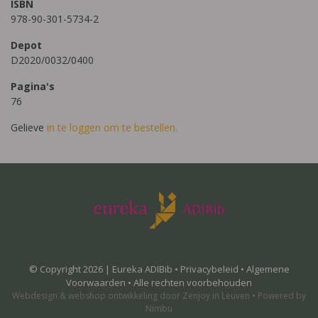
ISBN
978-90-301-5734-2
Depot
D2020/0032/0400
Pagina's
76
Gelieve
in te loggen om te bestellen.
© Copyright 2026 | Eureka ADIBib •
Privacybeleid
•
Algemene
Voorwaarden
• Alle rechten voorbehouden
Webdesign
&
webshop ontwikkeling
door
Zenjoy in Leuven
•
Powered by
Nimbu