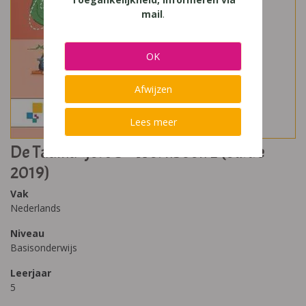
mail
.
OK
Afwijzen
Lees meer
De Taalkanjers 5 - Werkboek E (editie
2019)
Vak
Nederlands
Niveau
Basisonderwijs
Leerjaar
5