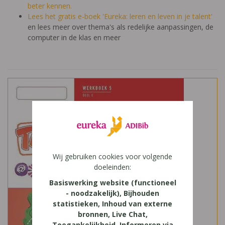
beter kennen.
Lees het gratis e-boek 'Eureka: leren en leven in je talent'
en lees meer over thema's als redelijke aanpassingen, de
computer in de klas en meer
Wij gebruiken cookies voor volgende
doeleinden:
Basiswerking website (functioneel
- noodzakelijk), Bijhouden
statistieken, Inhoud van externe
bronnen, Live Chat,
Toegankelijkheid, Informeren via