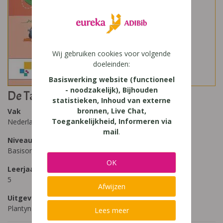
Wij gebruiken cookies voor volgende
doeleinden:
Basiswerking website (functioneel
- noodzakelijk), Bijhouden
De Taalkanjers (editie 2019) 5
statistieken, Inhoud van externe
bronnen, Live Chat,
Vak
Toegankelijkheid, Informeren via
Nederlands
mail
.
Niveau
Basisonderwijs
OK
Leerjaar
5
Afwijzen
Uitgeverij
Plantyn
Lees meer