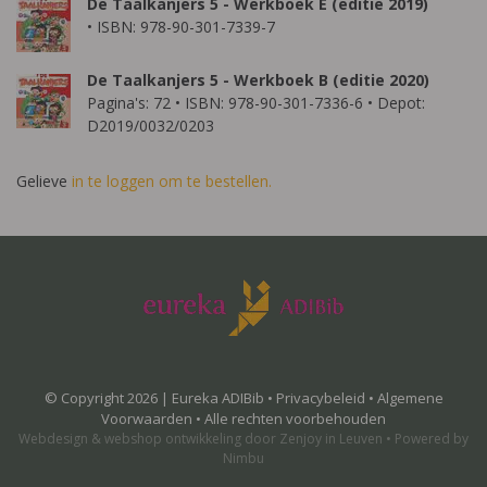
De Taalkanjers 5 - Werkboek E (editie 2019)
• ISBN: 978-90-301-7339-7
De Taalkanjers 5 - Werkboek B (editie 2020)
Pagina's: 72 • ISBN: 978-90-301-7336-6 • Depot:
D2019/0032/0203
Gelieve
in te loggen om te bestellen.
© Copyright 2026 | Eureka ADIBib •
Privacybeleid
•
Algemene
Voorwaarden
• Alle rechten voorbehouden
Webdesign
&
webshop ontwikkeling
door
Zenjoy in Leuven
•
Powered by
Nimbu