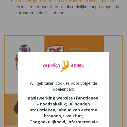
Lees het gratis e-boek 'Eureka: leren en leven in je talent'
en lees meer over thema's als redelijke aanpassingen, de
computer in de klas en meer
Wij gebruiken cookies voor volgende
doeleinden:
Basiswerking website (functioneel
- noodzakelijk), Bijhouden
statistieken, Inhoud van externe
bronnen, Live Chat,
Toegankelijkheid, Informeren via