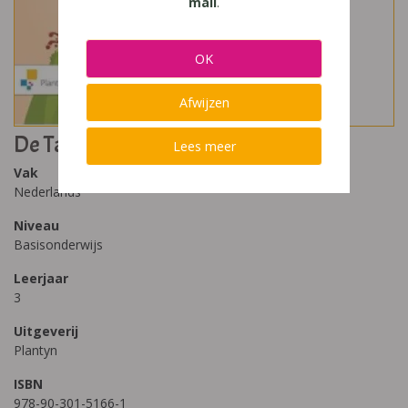
mail
.
OK
Afwijzen
De Taalkanjers Schoolzorgmap 3
Lees meer
Vak
Nederlands
Niveau
Basisonderwijs
Leerjaar
3
Uitgeverij
Plantyn
ISBN
978-90-301-5166-1