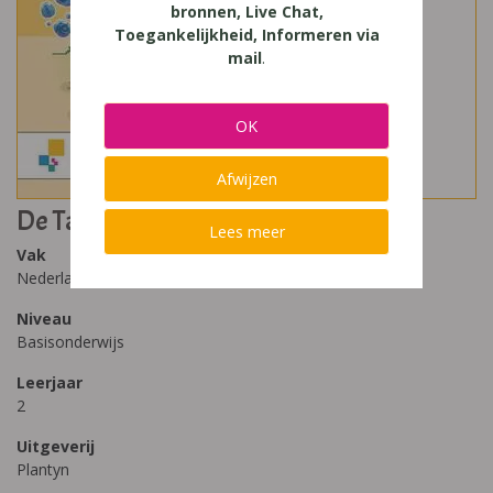
bronnen, Live Chat,
Toegankelijkheid, Informeren via
mail
.
OK
Afwijzen
De Taalkanjers Spelling 2 Deel B
Lees meer
Vak
Nederlands
Niveau
Basisonderwijs
Leerjaar
2
Uitgeverij
Plantyn