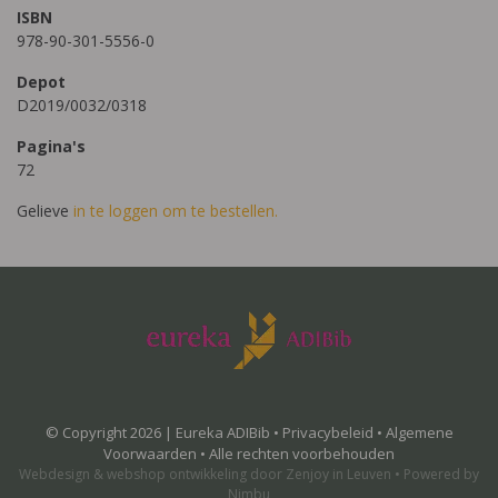
ISBN
978-90-301-5556-0
Depot
D2019/0032/0318
Pagina's
72
Gelieve
in te loggen om te bestellen.
© Copyright 2026 | Eureka ADIBib •
Privacybeleid
•
Algemene
Voorwaarden
• Alle rechten voorbehouden
Webdesign
&
webshop ontwikkeling
door
Zenjoy in Leuven
•
Powered by
Nimbu