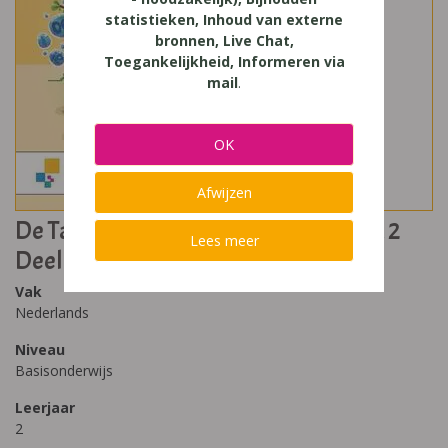
statistieken, Inhoud van externe
bronnen, Live Chat,
Toegankelijkheid, Informeren via
mail
.
OK
Afwijzen
De Taalkanjers Spelling Spellingboek 2
Lees meer
Deel D
Vak
Nederlands
Niveau
Basisonderwijs
Leerjaar
2