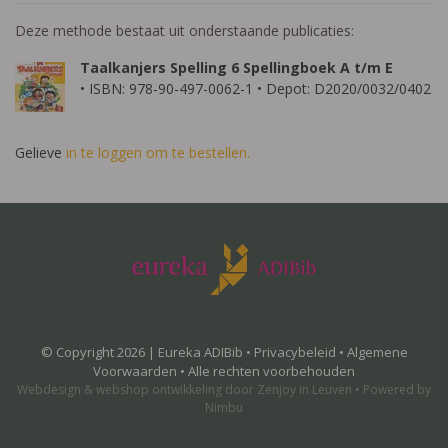
Deze methode bestaat uit onderstaande publicaties:
Taalkanjers Spelling 6 Spellingboek A t/m E
• ISBN: 978-90-497-0062-1 • Depot: D2020/0032/0402
Gelieve
in te loggen om te bestellen.
© Copyright 2026 | Eureka ADIBib •
Privacybeleid
•
Algemene
Voorwaarden
• Alle rechten voorbehouden
Webdesign
&
webshop ontwikkeling
door
Zenjoy in Leuven
•
Powered by
Nimbu