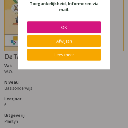
Toegankelijkheid, Informeren via
mail
.
OK
Afwijzen
Lees meer
De Taalkanjers Spelling (2020) 6
Vak
W.O.
Niveau
Basisonderwijs
Leerjaar
6
Uitgeverij
Plantyn