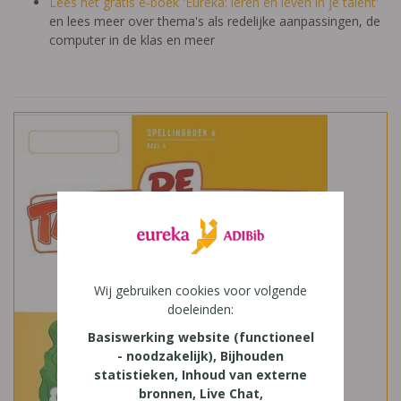
Lees het gratis e-boek 'Eureka: leren en leven in je talent'
en lees meer over thema's als redelijke aanpassingen, de
computer in de klas en meer
Wij gebruiken cookies voor volgende
doeleinden:
Basiswerking website (functioneel
- noodzakelijk), Bijhouden
statistieken, Inhoud van externe
bronnen, Live Chat,