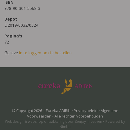
ISBN
978-90-301-5568-3
Depot
D2019/0032/0324
Pagina's
72
Gelieve
in te loggen om te bestellen.
© Copyright 2026 | Eureka ADIBib •
Privacybeleid
•
Algemene
Voorwaarden
• Alle rechten voorbehouden
Webdesign
&
webshop ontwikkeling
door
Zenjoy in Leuven
•
Powered by
Nimbu