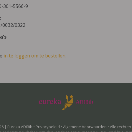
0-301-5566-9
t
/0032/0322
a's
ve
in te loggen om te bestellen.
26 | Eureka ADIBib •
Privacybeleid
•
Algemene Voorwaarden
• Alle rechte