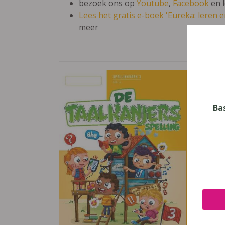
bezoek ons op
Youtube
,
Facebook
en 
Lees het gratis e-boek 'Eureka: leren en
meer
De 
Vak
Neder
Ba
Nive
Basis
Leerj
3
Uitge
Plant
ISBN