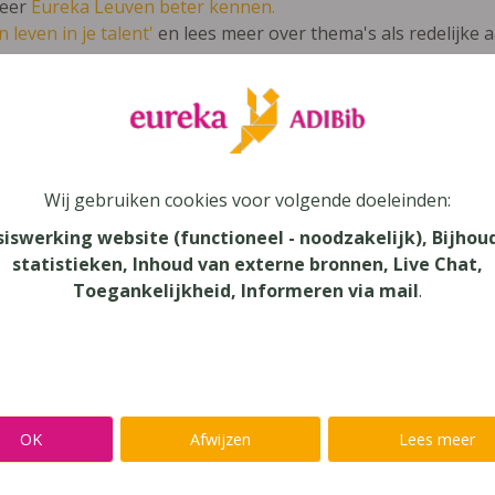
leer
Eureka Leuven beter kennen.
 leven in je talent'
en lees meer over thema's als redelijke 
Taalkanjers Spelling 3 Werkboek A
Wij gebruiken cookies voor volgende doeleinden:
lands
siswerking website (functioneel - noodzakelijk), Bijhou
statistieken, Inhoud van externe bronnen, Live Chat,
au
Toegankelijkheid, Informeren via mail
.
onderwijs
aar
verij
OK
Afwijzen
Lees meer
yn