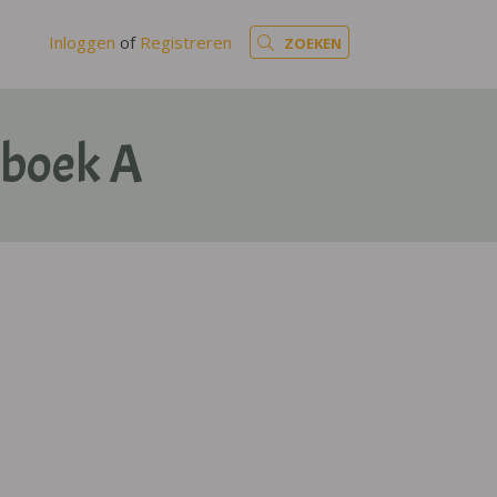
Inloggen
of
Registreren
ZOEKEN
kboek A