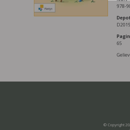
978-9
Depo
D2019
Pagin
65
Gelie
© Copyright 20