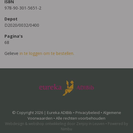
ISBN
978-90-301-5651-2
Depot
D2020/0032/0400
Pagina's
68
Gelieve
in te loggen om te bestellen.
© Copyright 2026 | Eureka ADIBib •
Privacybeleid
•
Algemene
Voorwaarden
• Alle rechten voorbehouden
Webdesign
&
webshop ontwikkeling
door
Zenjoy in Leuven
•
Powered by
Nimbu