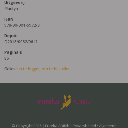
Uitgeverij
Plantyn
ISBN
978-90-301-5972-8
Depot
D2018/0032/0641
Pagina's
86
Gelieve
in te loggen om te bestellen.
© Copyright 2026 | Eureka ADIBib •
Privacybeleid
•
Algemene