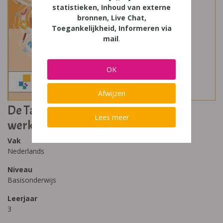
statistieken, Inhoud van externe
bronnen, Live Chat,
Toegankelijkheid, Informeren via
mail
.
OK
Afwijzen
De Taalkanjers Twist 3de leerjaar -
Lees meer
werkboek
Vak
Nederlands
Niveau
Basisonderwijs
Leerjaar
3