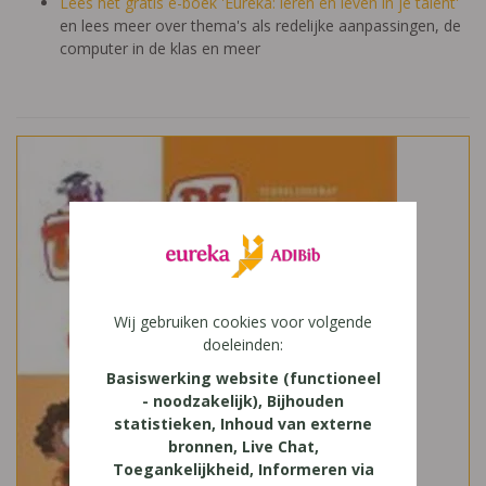
Lees het gratis e-boek 'Eureka: leren en leven in je talent'
en lees meer over thema's als redelijke aanpassingen, de
computer in de klas en meer
Wij gebruiken cookies voor volgende
doeleinden:
Basiswerking website (functioneel
- noodzakelijk), Bijhouden
statistieken, Inhoud van externe
bronnen, Live Chat,
Toegankelijkheid, Informeren via