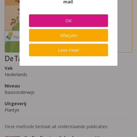
mail
.
OK
Afwijzen
Lees meer
De Taalkanjers Zorg 11
Vak
Nederlands
Niveau
Basisonderwijs
Uitgeverij
Plantyn
Deze methode bestaat uit onderstaande publicaties: