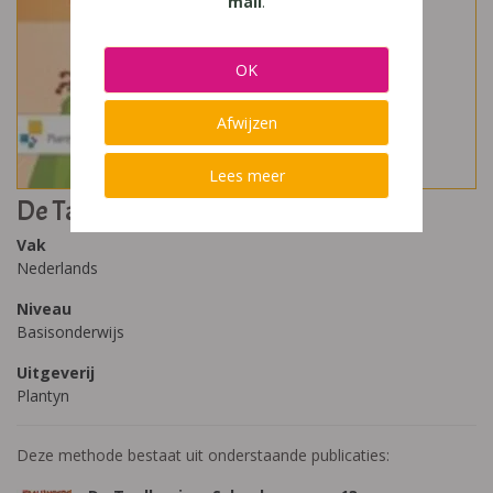
mail
.
OK
Afwijzen
Lees meer
De Taalkanjers Zorg 13
Vak
Nederlands
Niveau
Basisonderwijs
Uitgeverij
Plantyn
Deze methode bestaat uit onderstaande publicaties: