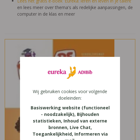
Lees het gratis e-boek 'Eureka: leren en leven in je talent'
en lees meer over thema's als redelijke aanpassingen, de
computer in de klas en meer
Wij gebruiken cookies voor volgende
doeleinden:
Basiswerking website (functioneel
- noodzakelijk), Bijhouden
statistieken, Inhoud van externe
bronnen, Live Chat,
Toegankelijkheid, Informeren via