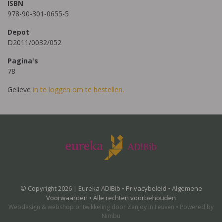
ISBN
978-90-301-0655-5
Depot
D2011/0032/052
Pagina's
78
Gelieve
in te loggen om te bestellen.
© Copyright 2026 | Eureka ADIBib •
Privacybeleid
•
Algemene
Voorwaarden
• Alle rechten voorbehouden
Webdesign
&
webshop ontwikkeling
door
Zenjoy in Leuven
•
Powered by
Nimbu