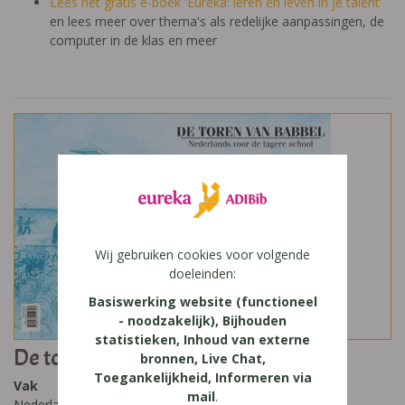
Lees het gratis e-boek 'Eureka: leren en leven in je talent'
en lees meer over thema's als redelijke aanpassingen, de
computer in de klas en meer
Wij gebruiken cookies voor volgende
doeleinden:
Basiswerking website (functioneel
- noodzakelijk), Bijhouden
statistieken, Inhoud van externe
De toren van Babbel 5
bronnen, Live Chat,
Toegankelijkheid, Informeren via
Vak
mail
.
Nederlands