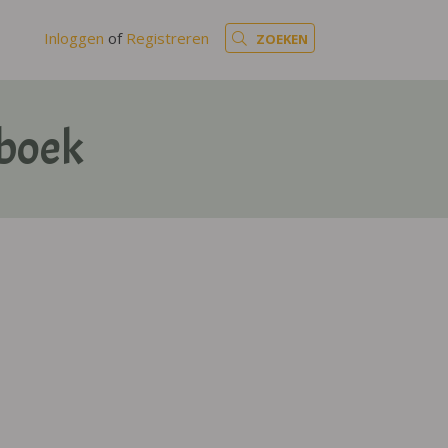
Inloggen
of
Registreren
ZOEKEN
kboek