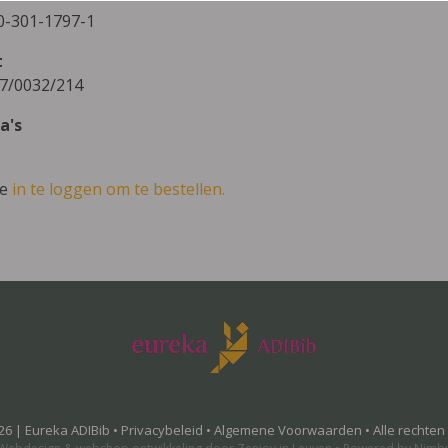
0-301-1797-1
t
7/0032/214
a's
ve
in te loggen om te bestellen.
26 | Eureka ADIBib •
Privacybeleid
•
Algemene Voorwaarden
• Alle rechte