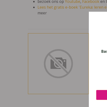
bezoek ons op
Youtube
,
Facebook
en 
Lees het gratis e-boek 'Eureka: leren en
meer
de 
Vak
Neder
Ba
Nive
Basis
Leerj
5
Uitge
Plant
ISBN