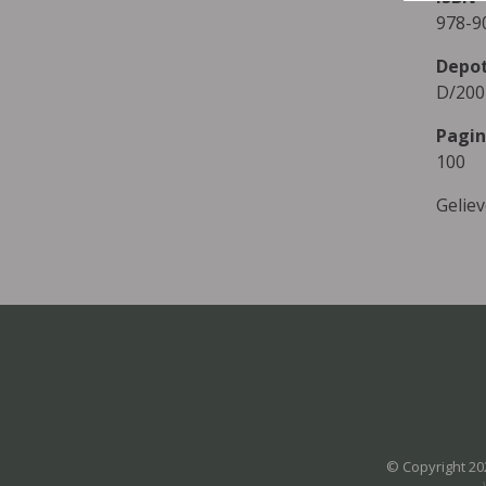
978-9
Depo
D/200
Pagin
100
Gelie
© Copyright 20