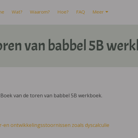
me
Wat?
Waarom?
Hoe?
FAQ
Meer
oren van babbel 5B wer
IBoek van de toren van babbel 5B werkboek.
r-en ontwikkelingsstoornissen zoals dyscalculie