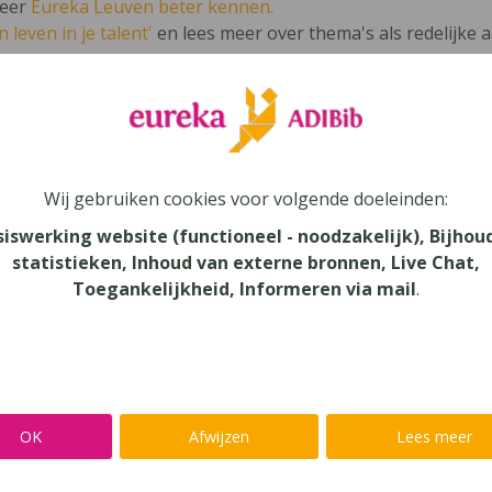
leer
Eureka Leuven beter kennen.
 leven in je talent'
en lees meer over thema's als redelijke 
toren van babbel 5B werkboek
Wij gebruiken cookies voor volgende doeleinden:
lands
siswerking website (functioneel - noodzakelijk), Bijhou
statistieken, Inhoud van externe bronnen, Live Chat,
au
Toegankelijkheid, Informeren via mail
.
onderwijs
aar
verij
OK
Afwijzen
Lees meer
yn