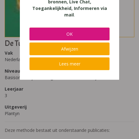
bronnen, Live Chat,
Toegankelijkheid, Informeren via
mail
.
OK
De Tuin van Babbel 5
Afwijzen
Vak
Nederlands
Lees meer
Niveau
Basisonderwijs, Buitengewoon Basisonderwijs
Leerjaar
3
Uitgeverij
Plantyn
Deze methode bestaat uit onderstaande publicaties: