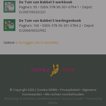
De Tuin van Babbel 5 werkboek
Pagina's: 95 • ISBN: 978-90-301-0794-1 • Depot:
D/2007/0032/221
De Tuin van Babbel 5 leerlingenboek
Pagina's: 106 • ISBN: 978-90-301-0784-2 • Depot:
D/2006/0032/992
Gelieve
in te loggen om te bestellen.
© Copyright 2026 | Eureka ADIBib •
Privacybeleid
•
Algemene
Voorwaarden
• Alle rechten voorbehouden
Webdesign
&
webshop ontwikkeling
door
Zenjoy in Leuven
•
Powered by
Nimbu