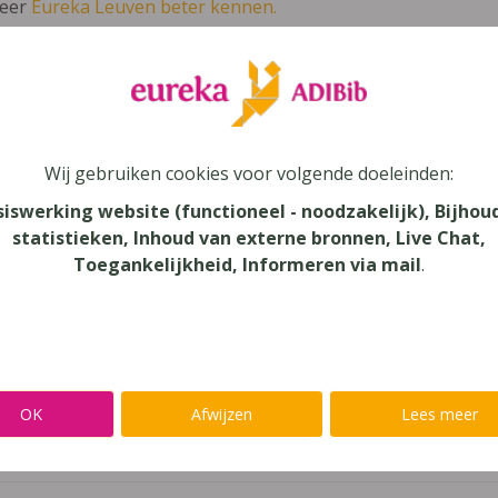
leer
Eureka Leuven beter kennen.
 leven in je talent'
en lees meer over thema's als redelijke 
uin van Babbel 7
Wij gebruiken cookies voor volgende doeleinden:
siswerking website (functioneel - noodzakelijk), Bijhou
lands
statistieken, Inhoud van externe bronnen, Live Chat,
Toegankelijkheid, Informeren via mail
.
au
onderwijs, Buitengewoon Basisonderwijs
aar
OK
Afwijzen
Lees meer
verij
eck