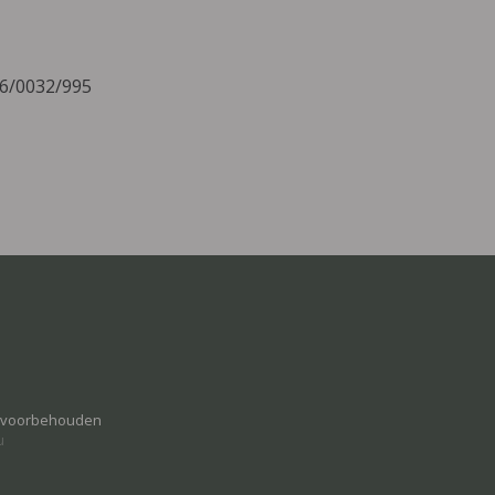
06/0032/995
n voorbehouden
u