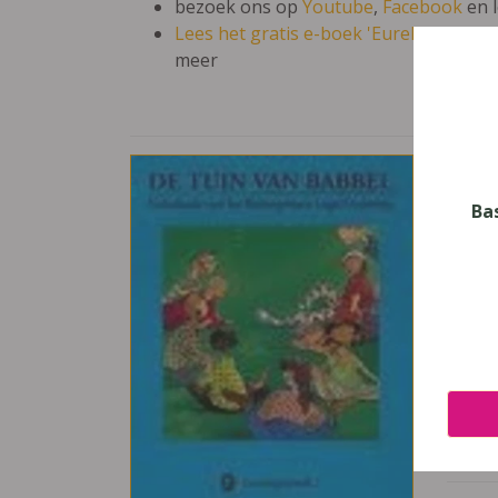
bezoek ons op
Youtube
,
Facebook
en 
Lees het gratis e-boek 'Eureka: leren en
meer
De T
Vak
Ba
Neder
Nive
Basis
Leerj
5
Uitge
De Bo