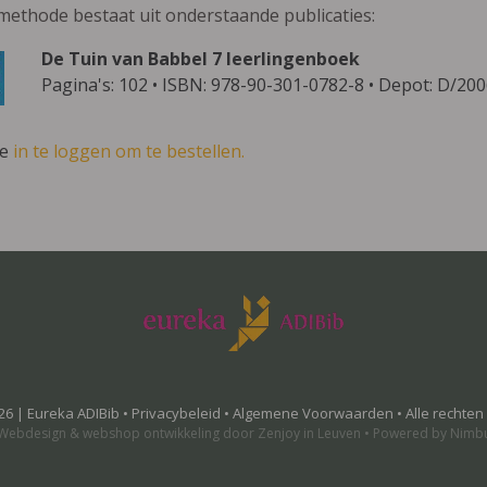
methode bestaat uit onderstaande publicaties:
De Tuin van Babbel 7 leerlingenboek
Pagina's: 102 • ISBN: 978-90-301-0782-8 • Depot: D/20
ve
in te loggen om te bestellen.
26 | Eureka ADIBib •
Privacybeleid
•
Algemene Voorwaarden
• Alle rechte
Webdesign
&
webshop ontwikkeling
door
Zenjoy in Leuven
•
Powered by Nimb