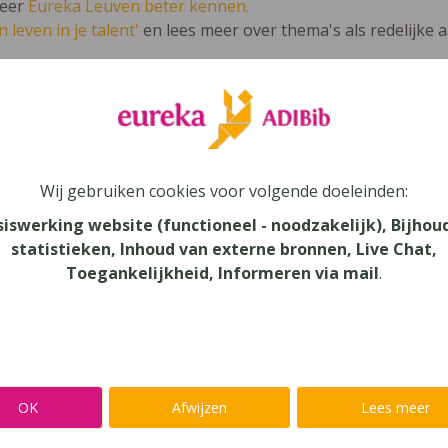
leer
Eureka Leuven beter kennen.
 leven in je talent'
en lees meer over thema's als redelijke 
uin van Babbel 8
Wij gebruiken cookies voor volgende doeleinden:
lands
siswerking website (functioneel - noodzakelijk), Bijhou
statistieken, Inhoud van externe bronnen, Live Chat,
au
Toegankelijkheid, Informeren via mail
.
onderwijs
aar
verij
yn
OK
Afwijzen
Lees meer