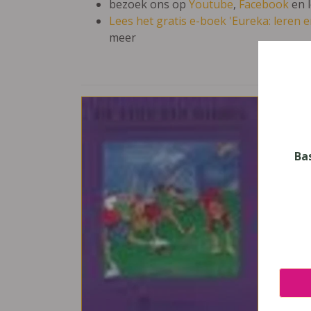
bezoek ons op
Youtube
,
Facebook
en 
Lees het gratis e-boek 'Eureka: leren en
meer
De T
Vak
Neder
Ba
Nive
Basis
Leerj
6
Uitge
Plant