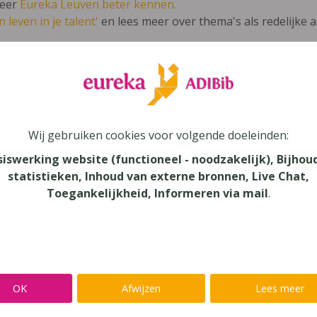
leer
Eureka Leuven beter kennen.
 leven in je talent'
en lees meer over thema's als redelijke 
uin van Babbel 9
Wij gebruiken cookies voor volgende doeleinden:
lands
siswerking website (functioneel - noodzakelijk), Bijhou
statistieken, Inhoud van externe bronnen, Live Chat,
au
Toegankelijkheid, Informeren via mail
.
onderwijs
aar
verij
yn
OK
Afwijzen
Lees meer