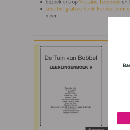
bezoek ons op
Youtube
,
Facebook
en 
Lees het gratis e-boek 'Eureka: leren en
meer
De T
Vak
Neder
Ba
Nive
Basis
Leerj
6
Uitge
Plant