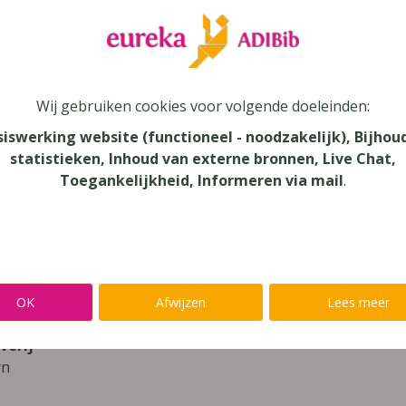
leer
Eureka Leuven beter kennen.
 leven in je talent'
en lees meer over thema's als redelijke 
Wij gebruiken cookies voor volgende doeleinden:
Wiskanjers 2 Herhalingstoetsen
siswerking website (functioneel - noodzakelijk), Bijhou
statistieken, Inhoud van externe bronnen, Live Chat,
Toegankelijkheid, Informeren via mail
.
unde
au
onderwijs
aar
OK
Afwijzen
Lees meer
verij
yn