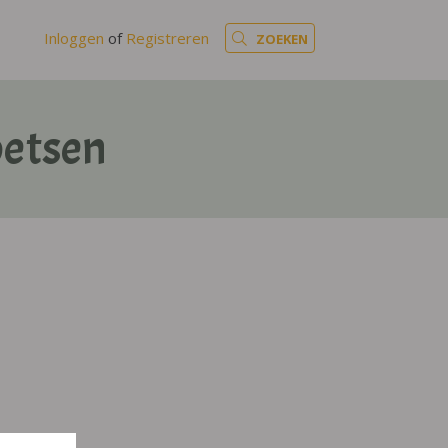
Inloggen
of
Registreren
ZOEKEN
oetsen