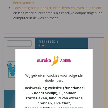
beter kennen.
Lees het gratis e-boek 'Eureka: leren en leven in je talent'
en lees meer over thema's als redelijke aanpassingen, de
computer in de klas en meer
Wij gebruiken cookies voor volgende
doeleinden:
Basiswerking website (functioneel
- noodzakelijk), Bijhouden
statistieken, Inhoud van externe
bronnen, Live Chat,