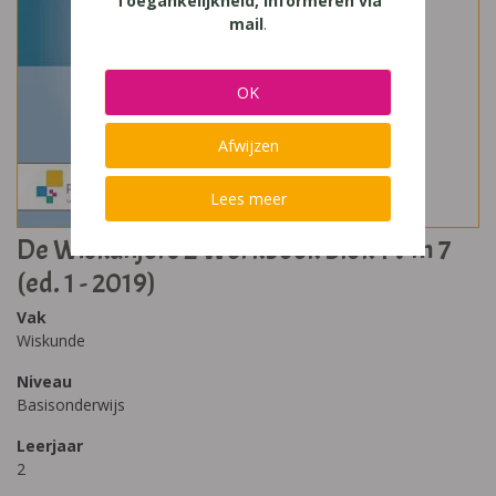
Toegankelijkheid, Informeren via
mail
.
OK
Afwijzen
Lees meer
De Wiskanjers 2 Werkboek Blok 1 t-m 7
(ed. 1 - 2019)
Vak
Wiskunde
Niveau
Basisonderwijs
Leerjaar
2