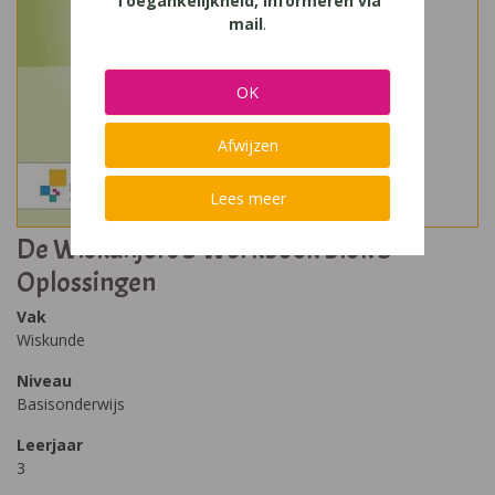
Toegankelijkheid, Informeren via
mail
.
OK
Afwijzen
Lees meer
De Wiskanjers 3 Werkboek Blok 5
Oplossingen
Vak
Wiskunde
Niveau
Basisonderwijs
Leerjaar
3