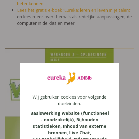
beter kennen.
Lees het gratis e-boek 'Eureka: leren en leven in je talent'
en lees meer over thema's als redelijke aanpassingen, de
computer in de klas en meer
Wij gebruiken cookies voor volgende
doeleinden:
Basiswerking website (functioneel
- noodzakelijk), Bijhouden
statistieken, Inhoud van externe
bronnen, Live Chat,