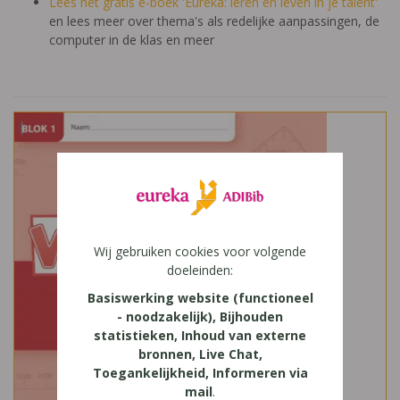
Lees het gratis e-boek 'Eureka: leren en leven in je talent'
en lees meer over thema's als redelijke aanpassingen, de
computer in de klas en meer
Wij gebruiken cookies voor volgende
doeleinden:
Basiswerking website (functioneel
- noodzakelijk), Bijhouden
statistieken, Inhoud van externe
bronnen, Live Chat,
Toegankelijkheid, Informeren via
mail
.