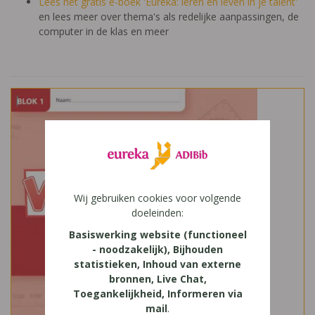
Lees het gratis e-boek 'Eureka: leren en leven in je talent'
en lees meer over thema's als redelijke aanpassingen, de
computer in de klas en meer
Wij gebruiken cookies voor volgende
doeleinden:
Basiswerking website (functioneel
- noodzakelijk), Bijhouden
statistieken, Inhoud van externe
bronnen, Live Chat,
Toegankelijkheid, Informeren via
mail
.