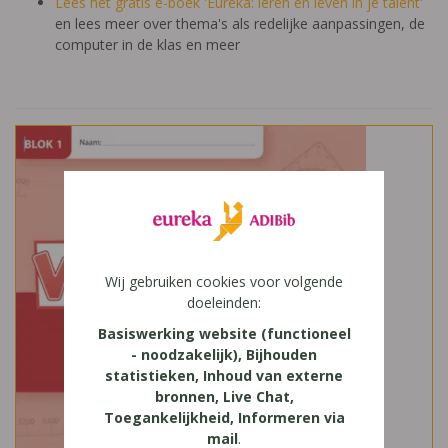
Lees het gratis e-boek 'Eureka: leren en leven in je talent'
en lees meer over thema's als redelijke aanpassingen, de
computer in de klas en meer
Wij gebruiken cookies voor volgende
doeleinden:
Basiswerking website (functioneel
- noodzakelijk), Bijhouden
statistieken, Inhoud van externe
bronnen, Live Chat,
Toegankelijkheid, Informeren via
mail
.