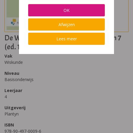
OK
Afwijzen
De Wiskanjers 4 Werkboek Blok 1 t-m 7
Lees meer
(ed. 1 - 2019)
Vak
Wiskunde
Niveau
Basisonderwijs
Leerjaar
4
Uitgeverij
Plantyn
ISBN
978-90-497-0009-6