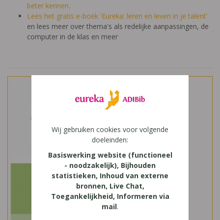
beter kennen.
Lees het gratis e-boek 'Eureka: leren en leven in je talent'
en lees meer over thema's als redelijke aanpassingen, de
computer in de klas en meer
Wij gebruiken cookies voor volgende
doeleinden:
Basiswerking website (functioneel
- noodzakelijk), Bijhouden
statistieken, Inhoud van externe
bronnen, Live Chat,
Toegankelijkheid, Informeren via
mail
.