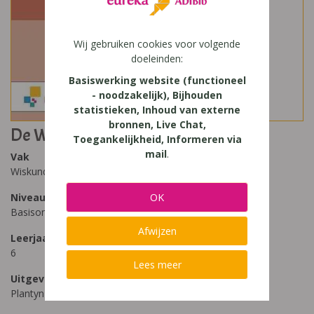
Wij gebruiken cookies voor volgende
doeleinden:
Basiswerking website (functioneel
- noodzakelijk), Bijhouden
statistieken, Inhoud van externe
bronnen, Live Chat,
De Wiskanjers 6 - editie 2016-2017
Toegankelijkheid, Informeren via
mail
.
Vak
Wiskunde
Niveau
OK
Basisonderwijs
Afwijzen
Leerjaar
6
Lees meer
Uitgeverij
Plantyn