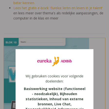
beter kennen.
Lees het gratis e-boek 'Eureka: leren en leven in je talent'
en lees meer over thema's als redelijke aanpassingen, de
computer in de klas en meer
Wij gebruiken cookies voor volgende
doeleinden:
Basiswerking website (functioneel
- noodzakelijk), Bijhouden
statistieken, Inhoud van externe
bronnen, Live Chat,