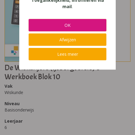
Toegankelijkheid, Informeren via
mail
.
OK
Afwijzen
Lees meer
De Wiskanjers (Ijsbergversie) 6
Werkboek Blok 10
Vak
Wiskunde
Niveau
Basisonderwijs
Leerjaar
6