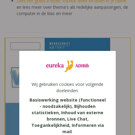
Lees het gratis e-boek 'Eureka: leren en leven in je talent'
en lees meer over thema's als redelijke aanpassingen, de
computer in de klas en meer
Wij gebruiken cookies voor volgende
doeleinden:
Basiswerking website (functioneel
- noodzakelijk), Bijhouden
statistieken, Inhoud van externe
bronnen, Live Chat,
Toegankelijkheid, Informeren via
mail
.