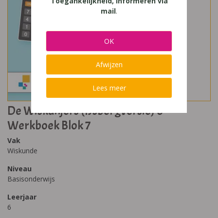
Toegankelijkheid, Informeren via
mail
.
OK
Afwijzen
Lees meer
De Wiskanjers (IJsbergversie) 6
Werkboek Blok 7
Vak
Wiskunde
Niveau
Basisonderwijs
Leerjaar
6