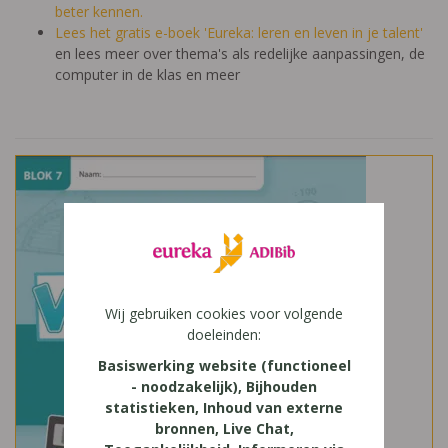
beter kennen.
Lees het gratis e-boek 'Eureka: leren en leven in je talent'
en lees meer over thema's als redelijke aanpassingen, de
computer in de klas en meer
Wij gebruiken cookies voor volgende
doeleinden:
Basiswerking website (functioneel
- noodzakelijk), Bijhouden
statistieken, Inhoud van externe
bronnen, Live Chat,