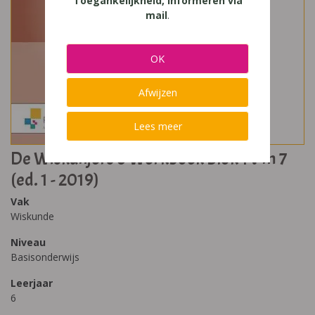
Toegankelijkheid, Informeren via
mail
.
OK
Afwijzen
Lees meer
De Wiskanjers 6 Werkboek Blok 1 t-m 7
(ed. 1 - 2019)
Vak
Wiskunde
Niveau
Basisonderwijs
Leerjaar
6