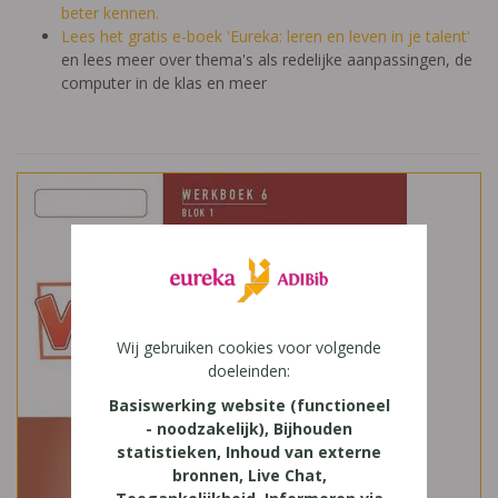
beter kennen.
Lees het gratis e-boek 'Eureka: leren en leven in je talent'
en lees meer over thema's als redelijke aanpassingen, de
computer in de klas en meer
Wij gebruiken cookies voor volgende
doeleinden:
Basiswerking website (functioneel
- noodzakelijk), Bijhouden
statistieken, Inhoud van externe
bronnen, Live Chat,