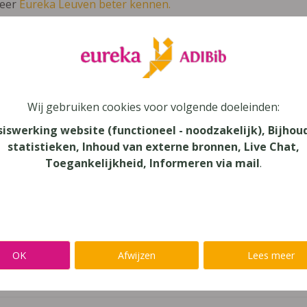
leer
Eureka Leuven beter kennen.
 leven in je talent'
en lees meer over thema's als redelijke 
iskanjers 3 Blokken 1-7 (ed. 1 - 2019)
Wij gebruiken cookies voor volgende doeleinden:
siswerking website (functioneel - noodzakelijk), Bijhou
unde
statistieken, Inhoud van externe bronnen, Live Chat,
Toegankelijkheid, Informeren via mail
.
au
onderwijs
aar
OK
Afwijzen
Lees meer
verij
yn