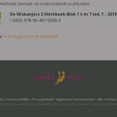
methode bestaat uit onderstaande publicaties:
De Wiskanjers 3 Werkboek Blok 1 t-m 7 (ed. 1 - 2019
• ISBN: 978-90-497-0008-9
ve
in te loggen om te bestellen.
26 | Eureka ADIBib •
Privacybeleid
•
Algemene Voorwaarden
• Alle rechte
Webdesign
&
webshop ontwikkeling
door
Zenjoy in Leuven
•
Powered by Nimb