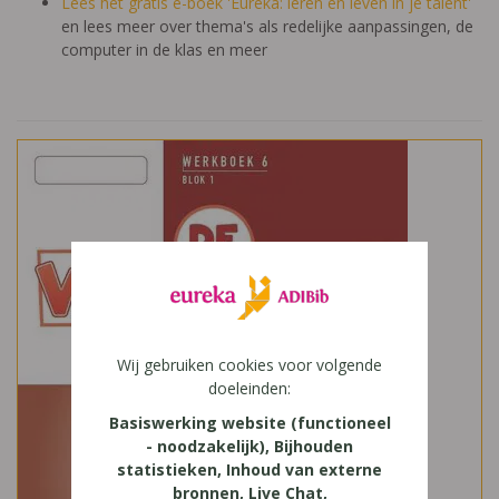
Lees het gratis e-boek 'Eureka: leren en leven in je talent'
en lees meer over thema's als redelijke aanpassingen, de
computer in de klas en meer
Wij gebruiken cookies voor volgende
doeleinden:
Basiswerking website (functioneel
- noodzakelijk), Bijhouden
statistieken, Inhoud van externe
bronnen, Live Chat,