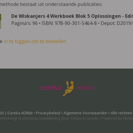
methode bestaat uit onderstaande publicaties:
De Wiskanjers 4 Werkboek Blok 5 Oplossingen - Edi
Pagina's: 96 • ISBN: 978-90-301-5464-8 • Depot: D2019
ve
in te loggen om te bestellen.
26 | Eureka ADIBib •
Privacybeleid
•
Algemene Voorwaarden
• Alle rechte
Webdesign
&
webshop ontwikkeling
door
Zenjoy in Leuven
•
Powered by Nimb