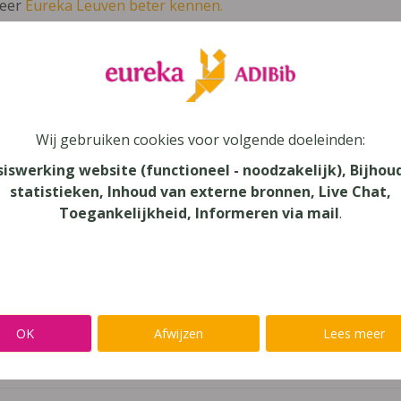
leer
Eureka Leuven beter kennen.
 leven in je talent'
en lees meer over thema's als redelijke 
iskanjers (editie 2018) correctiesleutel 4
Wij gebruiken cookies voor volgende doeleinden:
siswerking website (functioneel - noodzakelijk), Bijhou
unde
statistieken, Inhoud van externe bronnen, Live Chat,
Toegankelijkheid, Informeren via mail
.
au
onderwijs
aar
OK
Afwijzen
Lees meer
verij
yn