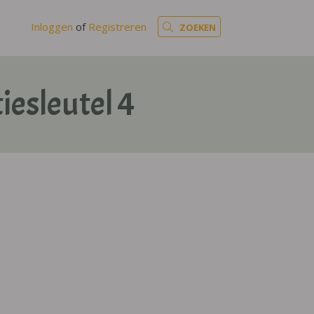
Inloggen
of
Registreren
ZOEKEN
iesleutel 4