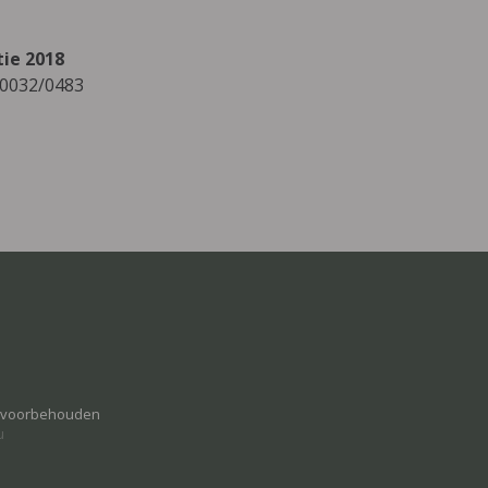
tie 2018
/0032/0483
n voorbehouden
u