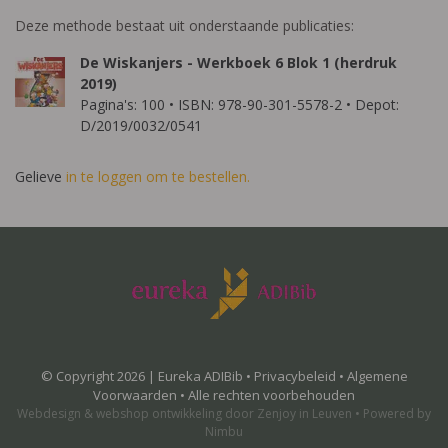
Deze methode bestaat uit onderstaande publicaties:
De Wiskanjers - Werkboek 6 Blok 1 (herdruk
2019)
Pagina's: 100 • ISBN: 978-90-301-5578-2 • Depot:
D/2019/0032/0541
Gelieve
in te loggen om te bestellen.
© Copyright 2026 | Eureka ADIBib •
Privacybeleid
•
Algemene
Voorwaarden
• Alle rechten voorbehouden
Webdesign
&
webshop ontwikkeling
door
Zenjoy in Leuven
•
Powered by
Nimbu