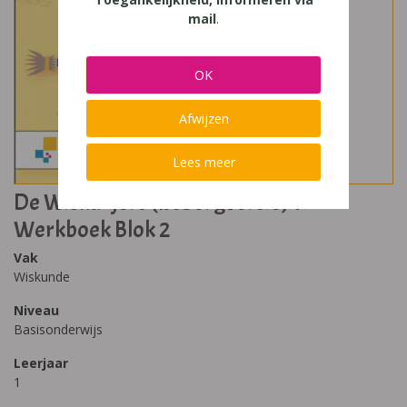
mail
.
OK
Afwijzen
Lees meer
De Wiskanjers (IJsbergversie) 1
Werkboek Blok 2
Vak
Wiskunde
Niveau
Basisonderwijs
Leerjaar
1