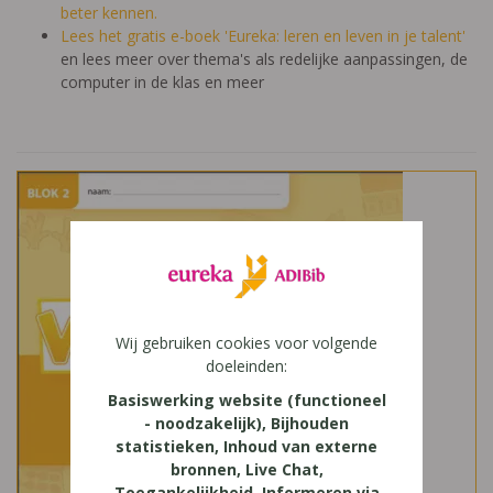
beter kennen.
Lees het gratis e-boek 'Eureka: leren en leven in je talent'
en lees meer over thema's als redelijke aanpassingen, de
computer in de klas en meer
Wij gebruiken cookies voor volgende
doeleinden:
Basiswerking website (functioneel
- noodzakelijk), Bijhouden
statistieken, Inhoud van externe
bronnen, Live Chat,
Toegankelijkheid, Informeren via